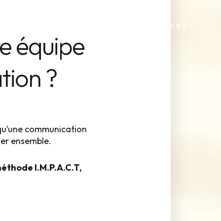
+33 6 52 90 26 82
tre équipe
tion ?
 qu’une communication
ller ensemble.
éthode I.M.P.A.C.T,