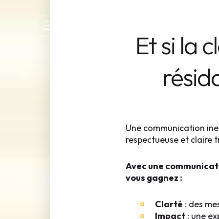
UNE ÉQUIPE IMPACTA
MENU
Et si la 
résid
Une communication inef
respectueuse et claire t
Avec une communicatio
vous gagnez :
Clarté
: des mes
Impact
: une ex