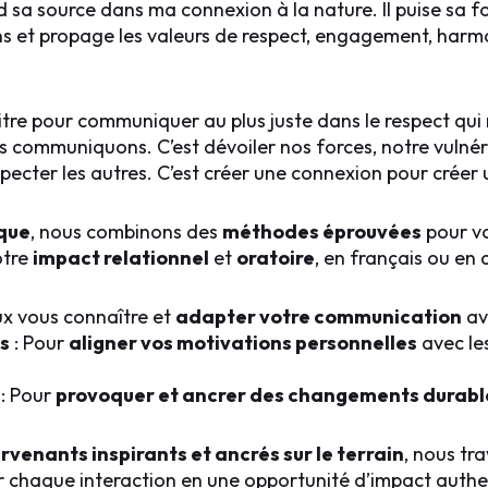
 sa source dans ma connexion à la nature. Il puise sa f
ans et propage les valeurs de respect, engagement, harm
itre pour communiquer au plus juste dans le respect qu
 communiquons. C’est dévoiler nos forces, notre vulnéra
specter les autres. C’est créer une connexion pour créer 
que
, nous combinons des
méthodes éprouvées
pour v
otre
impact relationnel
et
oratoire
, en français ou en 
ux vous connaître et
adapter votre communication
ave
s
: Pour
aligner vos motivations personnelles
avec les
: Pour
provoquer et ancrer des changements durabl
+33 6 52 90 26 82
rvenants inspirants et ancrés sur le terrain
, nous tr
vleroy@impact-authentique.com
 chaque interaction en une opportunité d’impact auth