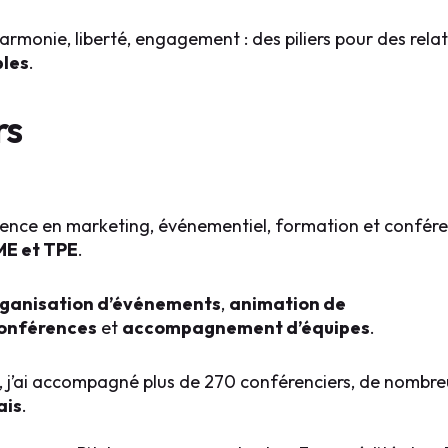
harmonie, liberté, engagement : des piliers pour des rela
bles
.
rs
rience en marketing, événementiel, formation et confére
ME et TPE
.
ganisation d’événements
,
animation de
onférences
et
accompagnement d’équipes
.
, j’ai accompagné plus de 270 conférenciers, de nombre
ais
.