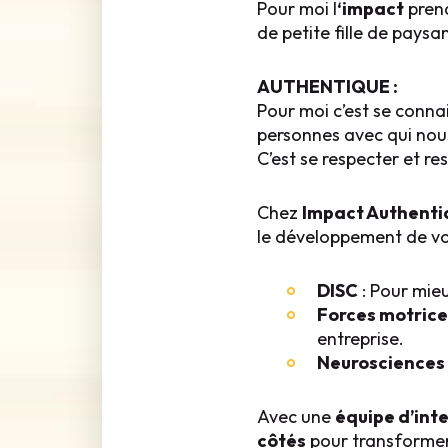
Pour moi l
‘impact
prend
de petite fille de pays
AUTHENTIQUE :
Pour moi c’est se conna
personnes avec qui nous
C’est se respecter et re
Chez
Impact Authenti
le développement de v
DISC
: Pour mie
Forces motrice
entreprise.
Neurosciences
ORYTELLING
Avec une
équipe d’inte
côtés
pour transformer