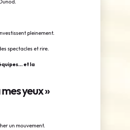
 Dunod.
investissent pleinement.
es spectacles et rire.
équipes… et la
à mes yeux »
ncher un mouvement.