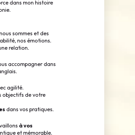
orce dans mon histoire
onie.
i nous sommes et des
bilité, nos émotions.
une relation.
ous accompagner dans
anglais.
c agilité.
 objectifs de votre
es
dans vos pratiques.
availlons
à vos
entique et mémorable.