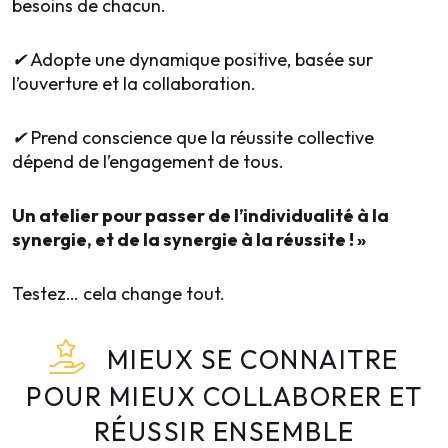
besoins de chacun.
✔
Adopte une dynamique positive, bas
é
e sur
l
’
ouverture et la collaboration.
✔
Prend conscience que la r
é
ussite collective
d
é
pend de l
’
engagement de tous.
Un atelier pour passer de l’individualité à la
synergie, et de la synergie à la réussite ! »
Testez… cela change tout.
MIEUX SE CONNAITRE
POUR MIEUX COLLABORER ET
RÉUSSIR ENSEMBLE