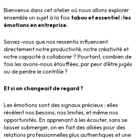
Bienvenus dans cet atelier où nous allons explorer
ensemble un sujet à la fois
tabou et essentiel : les
émotions en entreprise.
Saviez-vous que nos ressentis influencent
directement notre productivité, notre créativité et
notre capacité à collaborer ? Pourtant, combien de
fois les avons-nous étouffées, par peur d’être jugés
ou de perdre le contrôle ?
Et si on changeait de regard ?
Les émotions sont des signaux précieux : elles
révèlent nos besoins, nos limites, et même nos
IQUE
opportunités. En apprenant à les écouter, sans se
 –
+33 6 52 90 26 82
laisser submerger, on en fait des alliées pour des
vleroy@impact-authentique.com
relations professionnelles plus authentiques et une
NNEL