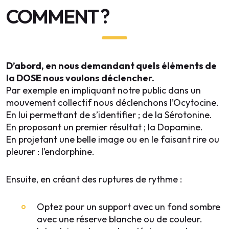
COMMENT ?
IQUE
 –
+33 6 52 90 26 82
D’abord, en nous demandant quels éléments de
vleroy@impact-authentique.com
la DOSE nous voulons déclencher.
NNEL
Par exemple en impliquant notre public dans un
mouvement collectif nous déclenchons l’Ocytocine.
En lui permettant de s’identifier ; de la Sérotonine.
En proposant un premier résultat ; la Dopamine.
En projetant une belle image ou en le faisant rire ou
pleurer : l’endorphine.
Ensuite, en créant des ruptures de rythme :
Optez pour un support avec un fond sombre
avec une réserve blanche ou de couleur.